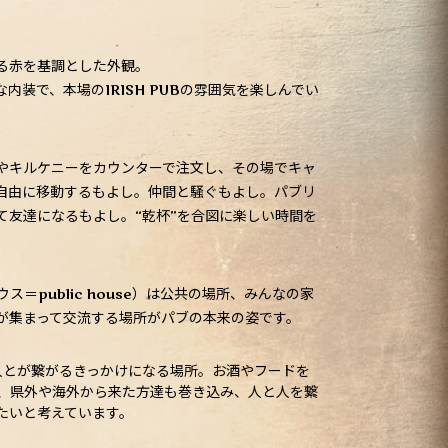
る赤を基調とした外観。
内装で、本場のIRISH PUBの雰囲気を楽しんでい
やキルケニーをカウンターで注文し、その場でキャ
自由に移動するもよし。仲間と騒ぐもよし。パブリ
て友達になるもよし。“乾杯”を合図に楽しい時間を
＝public house）は公共の場所、みんなの家
が集まって交流する場所がパブの本来の姿です。
Eは人と人とが繋がるきっかけになる場所。お酒やフードを
、県外や海外から来た方達も巻き込み、人と人を繋
たいと考えています。